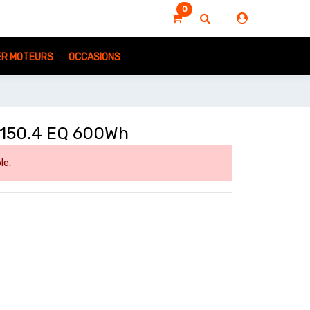
0
IER MOTEURS
OCCASIONS
150.4 EQ 600Wh
le.