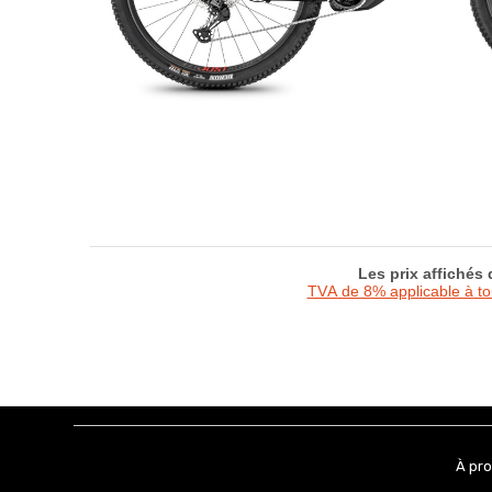
Les prix affichés
TVA de 8% applicable à t
À pr