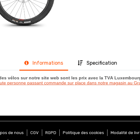
Informations
Specification
 des vélos sur notre site web sont les prix avec la TVA Luxembou
oute personne passant commande sur place dans notre magasin au 
opos de nous
CGV
RGPD
Politique des cookies
Modalité de liv