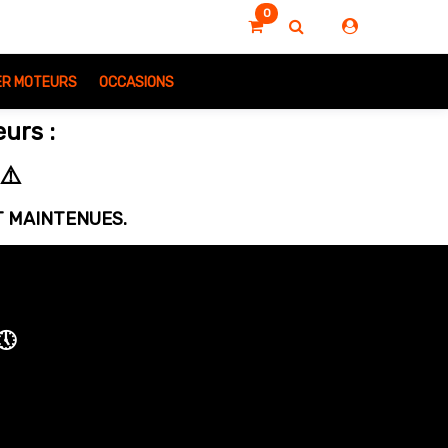
0
IER MOTEURS
OCCASIONS
urs :
⚠️
NT MAINTENUES.
🕔