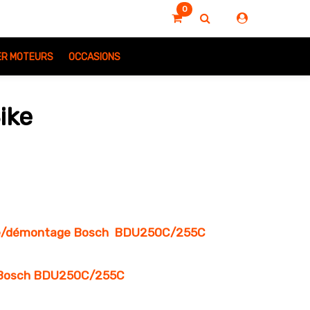
0
IER MOTEURS
OCCASIONS
ike
e/démontage Bosch
BDU250C/255C
e Bosch BDU250C/255C