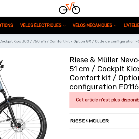
TIONS
VÉLOS ÉLECTRIQUES
VÉLOS MÉCANIQUES
L'ATEL
/ Cockpit Kiox 300 / 750 Wh / Comfort kit / Option GX / Code de configuratio
Riese & Müller Nevo4
51 cm / Cockpit Kio
Comfort kit / Optio
configuration F01
Cet article n'est plus disponib