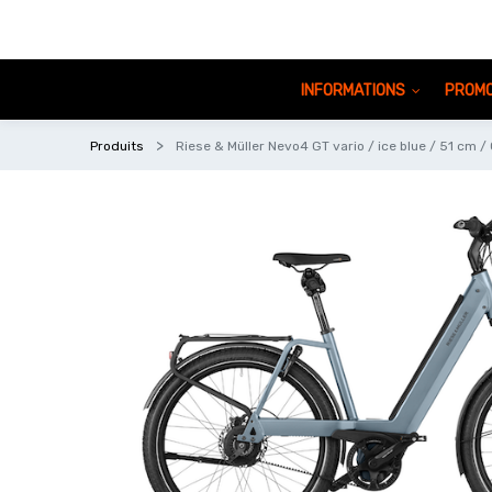
INFORMATIONS
PROMO
Produits
Riese & Müller Nevo4 GT vario / ice blue / 51 cm 