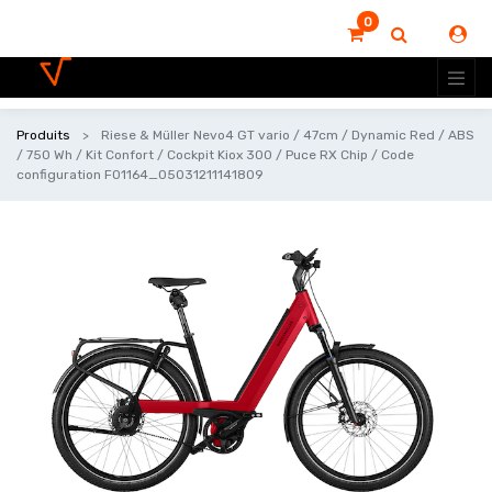
0
Produits
Riese & Müller Nevo4 GT vario / 47cm / Dynamic Red / ABS
/ 750 Wh / Kit Confort / Cockpit Kiox 300 / Puce RX Chip / Code
configuration F01164_05031211141809