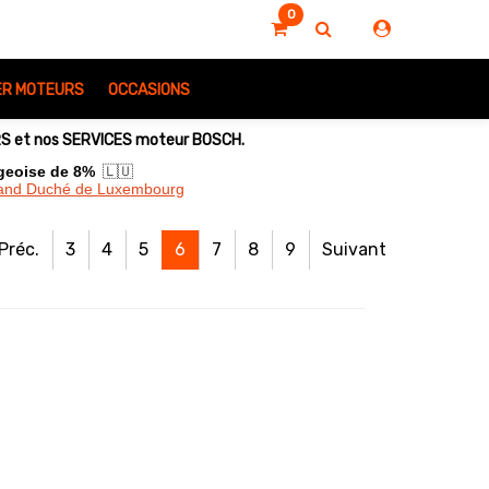
0
IER MOTEURS
OCCASIONS
URS et nos SERVICES moteur BOSCH.
rgeoise de 8%
🇱🇺
Grand Duché de Luxembourg
Préc.
3
4
5
6
7
8
9
Suivant