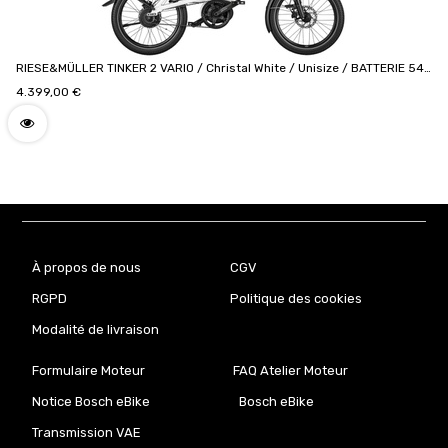
RIESE&MÜLLER TINKER 2 VARIO / Christal White / Unisize / BATTERIE 545
Wh / COCKPIT KIOX 300 / TIGE DE SELLE SUSPENSSION
4.399,00
€
À propos de nous
CGV
RGPD
Politique des cookies
Modalité de livraison
Formulaire Moteur
FAQ Atelier Moteur
Notice Bosch eBike
Bosch eBike
Transmission VAE