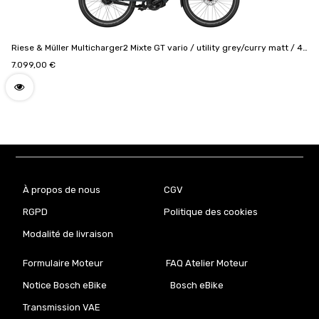
Riese & Müller Multicharger2 Mixte GT vario / utility grey/curry matt / 47
cm / Cockpit Intuvia 100 / 750Wh / Porte-bagages avant Cargo / Option
7.099,00
€
GX / Kit Passenger / Safety bar kit avec protection complète /
Sacoches Cargo / Code de configuration
F01186_11160401081712064514
À propos de nous
CGV
RGPD
Politique des cookies
Modalité de livraison
Formulaire Moteur
FAQ Atelier Moteur
Notice Bosch eBike
Bosch eBike
Transmission VAE