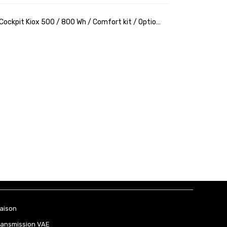
 Cockpit Kiox 500 / 800 Wh / Comfort kit / Option
01524_0402121709141808
raison
ransmission VAE