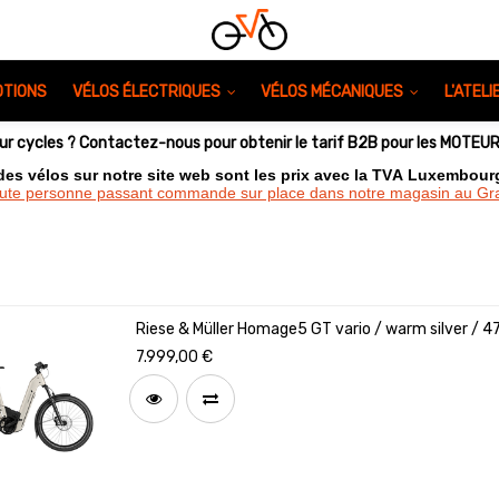
TIONS
VÉLOS ÉLECTRIQUES
VÉLOS MÉCANIQUES
L'ATEL
eur cycles ? Contactez-nous pour obtenir le tarif B2B pour les MOTE
 des vélos sur notre site web sont les prix avec la TVA Luxembou
oute personne passant commande sur place dans notre magasin au 
Riese & Müller Homage5 GT vario / warm silver / 4
Option GX / Puce RX Chip / Code de config
7.999,00
€