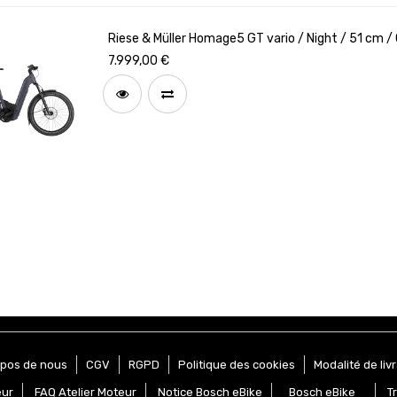
Riese & Müller Homage5 GT vario / Night / 51 cm /
GX / Puce RX Chip / Code de configuration F
7.999,00
€
opos de nous
CGV
RGPD
Politique des cookies
Modalité de liv
eur
FAQ Atelier Moteur
Notice Bosch eBike
Bosch eBike
T