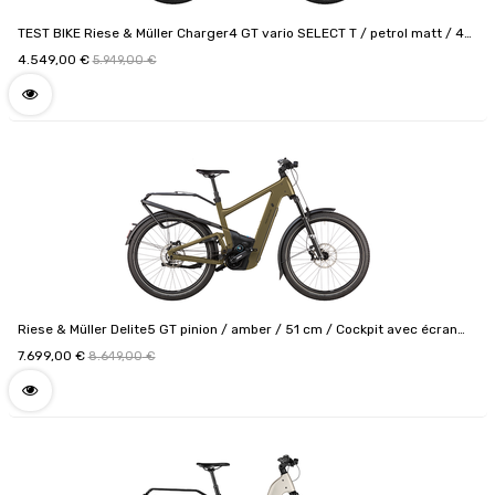
TEST BIKE Riese & Müller Charger4 GT vario SELECT T / petrol matt / 49
cm / Cockpit Kiox 300 / 750 Wh / Chaîne antivol supplémentaire avec
4.549,00
€
5.949,00
€
sacoche / Code de configuration F01282_020610180809
Riese & Müller Delite5 GT pinion / amber / 51 cm / Cockpit avec écran
Comfort / 800 Wh / Puce RX ChiP / Code de configuration
7.699,00
€
8.649,00
€
F01315_040109081512