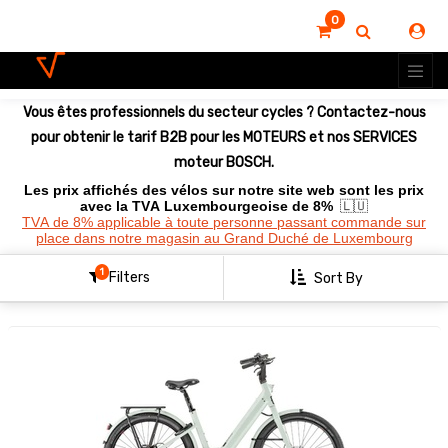
0
Montrer
les
options
Vous êtes professionnels du secteur cycles ? Contactez-nous
Clear
All
pour obtenir le tarif B2B pour les MOTEURS et nos SERVICES
Filters
moteur BOSCH.
Les prix affichés des vélos sur notre site web sont les prix
avec la TVA Luxembourgeoise de 8%
🇱🇺
TVA de 8% applicable à toute personne passant commande sur
place dans notre magasin au Grand Duché de Luxembourg
1
Filters
Sort By