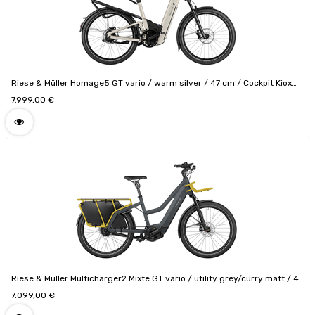
Riese & Müller Homage5 GT vario / warm silver / 47 cm / Cockpit Kiox
500 / 800 Wh / Comfort kit / Option GX / Puce RX Chip / Code de
7.999,00
€
configuration F01524_0301111709141808
Riese & Müller Multicharger2 Mixte GT vario / utility grey/curry matt / 47
cm / Cockpit Intuvia 100 / 750Wh / Porte-bagages avant Cargo / Option
7.099,00
€
GX / Kit Passenger / Safety bar kit avec protection complète /