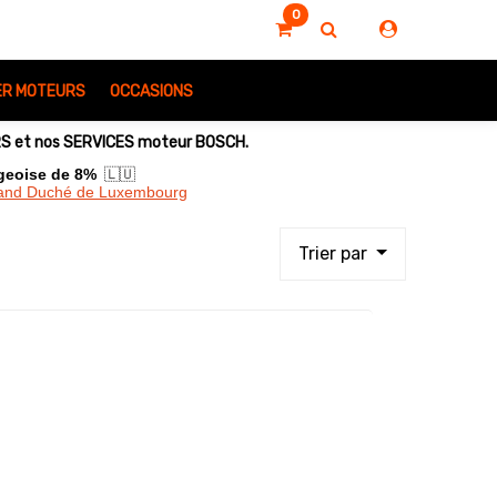
0
IER MOTEURS
OCCASIONS
URS et nos SERVICES moteur BOSCH.
rgeoise de 8%
🇱🇺
Grand Duché de Luxembourg
Trier par