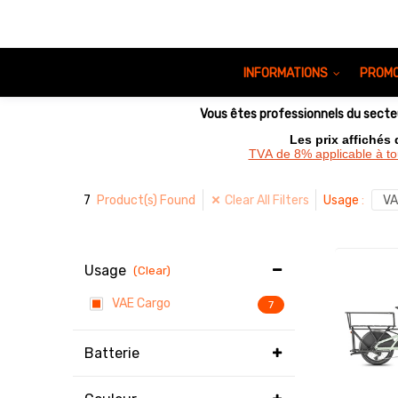
INFORMATIONS
PROMO
Vous êtes professionnels du sect
Les prix affichés
TVA de 8% applicable à t
7
Clear All Filters
Product(s) Found
Usage
:
VA
Usage
(Clear)
VAE Cargo
7
Batterie