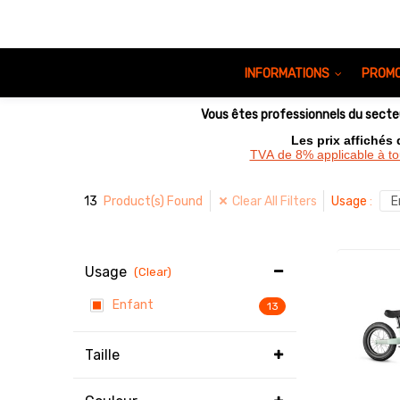
INFORMATIONS
PROMO
Vous êtes professionnels du sect
Les prix affichés
TVA de 8% applicable à t
13
Clear All Filters
Product(s) Found
Usage
:
E
Usage
(Clear)
Enfant
13
Taille