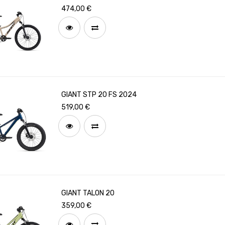
474,00
€
GIANT STP 20 FS 2024
519,00
€
GIANT TALON 20
359,00
€