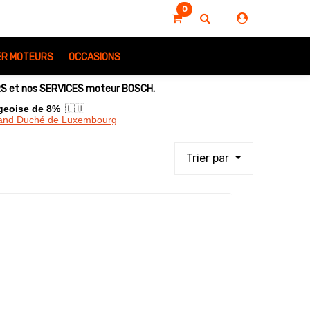
0
IER MOTEURS
OCCASIONS
URS et nos SERVICES moteur BOSCH.
rgeoise de 8%
🇱🇺
Grand Duché de Luxembourg
Trier par