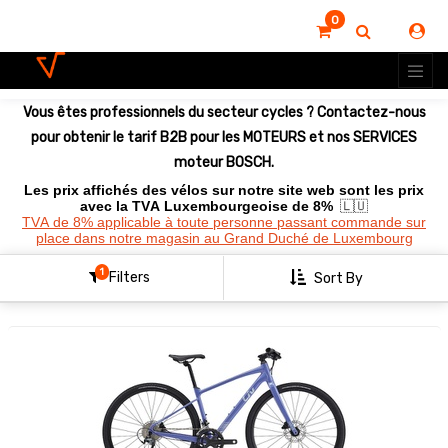
0
Montrer
les
options
Vous êtes professionnels du secteur cycles ? Contactez-nous
Clear
All
pour obtenir le tarif B2B pour les MOTEURS et nos SERVICES
Filters
moteur BOSCH.
Les prix affichés des vélos sur notre site web sont les prix
avec la TVA Luxembourgeoise de 8%
🇱🇺
TVA de 8% applicable à toute personne passant commande sur
place dans notre magasin au Grand Duché de Luxembourg
1
Filters
Sort By