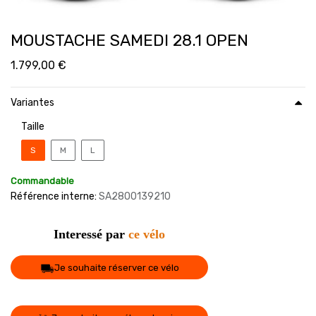
MOUSTACHE SAMEDI 28.1 OPEN
1.799,00
€
Variantes
Taille
S
M
L
Commandable
Référence interne:
SA28O0139210
Interessé par
ce vélo
Je souhaite réserver ce vélo