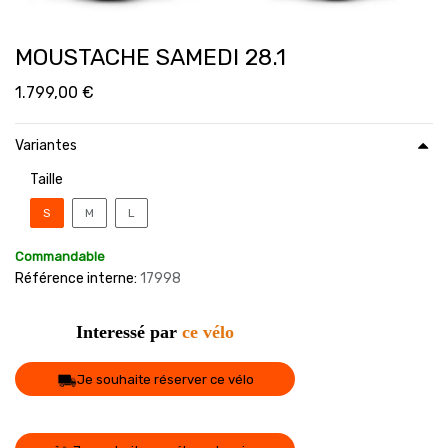
MOUSTACHE SAMEDI 28.1
1.799,00
€
Variantes
Taille
S
M
L
Commandable
Référence interne:
17998
Interessé par
ce vélo
Je souhaite réserver ce vélo