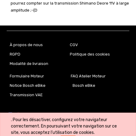
pourrez compter sur la transmission Shimano Deore 11V à large
amplitude ;-{D
À propos de nous
CGV
RGPD
Politique des cookies
Modalité de livraison
Formulaire Moteur
FAQ Atelier Moteur
Notice Bosch eBike
Bosch eBike
Transmission VAE
. Pour les désactiver, configurez votre navigateur
correctement. En poursuivant votre navigation sur ce
site, vous acceptez l’utilisation de cookies.
Copyright ©
VeloLab.lu 🇱🇺