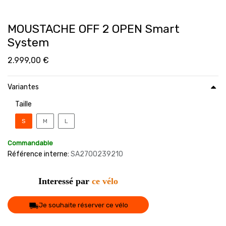
MOUSTACHE OFF 2 OPEN Smart
System
2.999,00
€
Variantes
Taille
S
M
L
Commandable
Référence interne:
SA27OO239210
Interessé par
ce vélo
Je souhaite réserver ce vélo