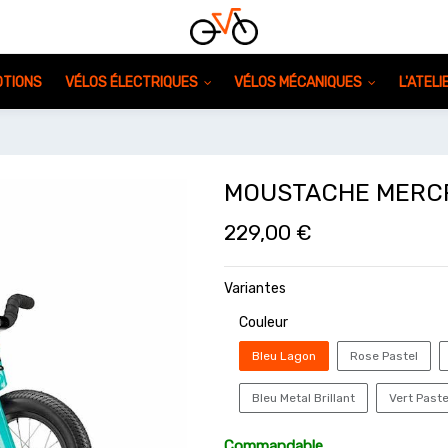
TIONS
VÉLOS ÉLECTRIQUES
VÉLOS MÉCANIQUES
L'ATEL
MOUSTACHE MERC
229,00
€
Variantes
Couleur
Bleu Lagon
Rose Pastel
Bleu Metal Brillant
Vert Paste
Commandable