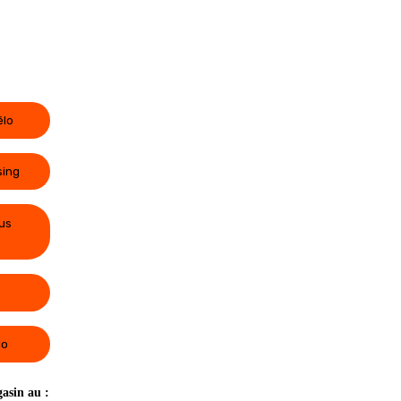
élo
sing
us
lo
asin au :