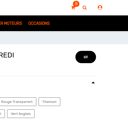
0
IER MOTEURS
OCCASIONS
REDI
Rouge Transparent
Titanium
l
Vert Anglais