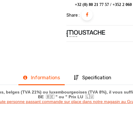
+32 (0) 80 21 77 57 / +352 2 060
Share :
Informations
Specification
s, belges (TVA 21%) ou luxembourgeoises (TVA 8%), il vous suffit 
BE
🇧🇪
" ou " Prix LU
🇱🇺
oute personne passant commande sur place dans notre magasin au 