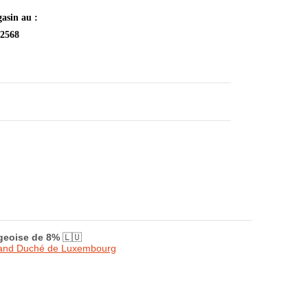
asin au :
 2568
rgeoise de 8%
🇱🇺
Grand Duché de Luxembourg