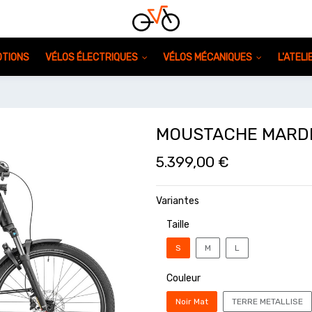
TIONS
VÉLOS ÉLECTRIQUES
VÉLOS MÉCANIQUES
L'ATEL
MOUSTACHE MARDI 
5.399,00
€
Variantes
Taille
S
M
L
Couleur
Noir Mat
TERRE METALLISE