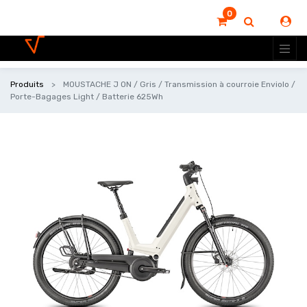
0
Produits
MOUSTACHE J ON / Gris / Transmission à courroie Enviolo /
Porte-Bagages Light / Batterie 625Wh