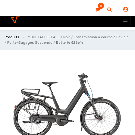
0
Produits
MOUSTACHE J ALL / Noir / Transmission à courroie Enviolo
/ Porte-Bagages Suspendu / Batterie 625Wh