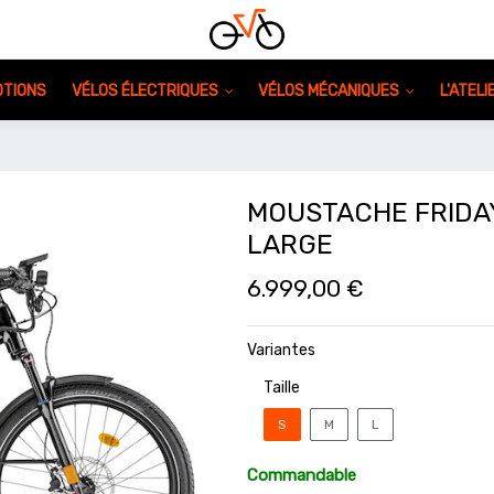
TIONS
VÉLOS ÉLECTRIQUES
VÉLOS MÉCANIQUES
L'ATEL
MOUSTACHE FRIDAY
LARGE
6.999,00
€
Variantes
Taille
S
M
L
Commandable