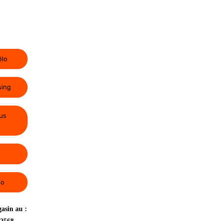
élo
sing
us
lo
asin au :