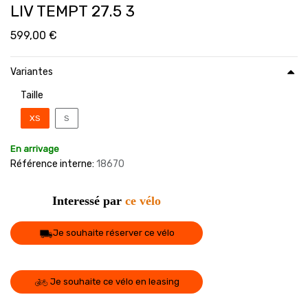
LIV TEMPT 27.5 3
599,00
€
Variantes
Taille
XS
S
En arrivage
Référence interne:
18670
Interessé par
ce vélo
Je souhaite réserver ce vélo
Je souhaite ce vélo en leasing