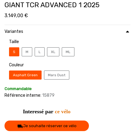
GIANT TCR ADVANCED 1 2025
3.149,00
€
Variantes
Taille
S
M
L
XL
ML
Couleur
Asphalt Green
Mars Dust
Commandable
Référence interne:
15879
Interessé par
ce vélo
Je souhaite réserver ce vélo