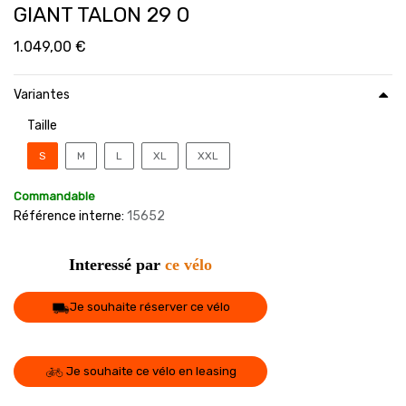
GIANT TALON 29 0
1.049,00
€
Variantes
Taille
S
M
L
XL
XXL
Commandable
Référence interne:
15652
Interessé par
ce vélo
Je souhaite réserver ce vélo
Je souhaite ce vélo en leasing