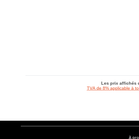
Les prix affichés
TVA de 8% applicable à t
À pr