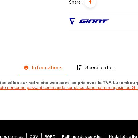
Share :
Informations
Specification
 des vélos sur notre site web sont les prix avec la TVA Luxembou
oute personne passant commande sur place dans notre magasin au 
opos de nous
CGV
RGPD
Politique des cookies
Modalité de liv