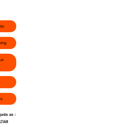
élo
sing
us
lo
asin au :
 2568