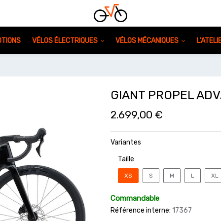
TIONS
VÉLOS ÉLECTRIQUES
VÉLOS MÉCANIQUES
L'ATEL
GIANT PROPEL ADV
2.699,00
€
Variantes
Taille
XS
S
M
L
XL
Commandable
Référence interne:
17367