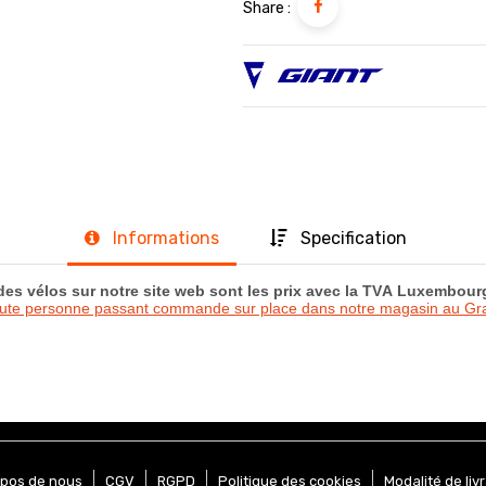
Share :
Informations
Specification
 des vélos sur notre site web sont les prix avec la TVA Luxembou
oute personne passant commande sur place dans notre magasin au 
opos de nous
CGV
RGPD
Politique des cookies
Modalité de liv