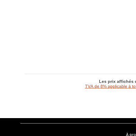
Les prix affichés
TVA de 8% applicable à t
À pr