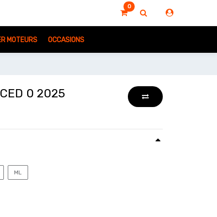
0
IER MOTEURS
OCCASIONS
CED 0 2025
ML