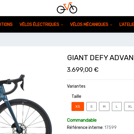
TIONS
VÉLOS ÉLECTRIQUES
VÉLOS MÉCANIQUES
L'ATEL
GIANT DEFY ADVAN
3.699,00
€
Variantes
Taille
XS
S
M
L
XL
Commandable
Référence interne:
17599