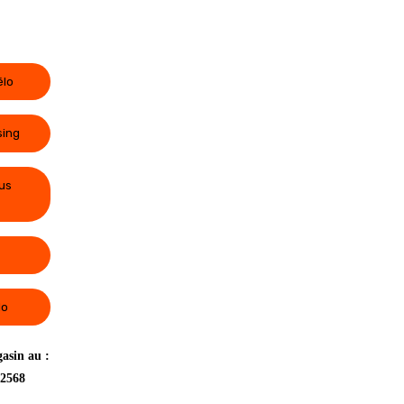
élo
sing
us
lo
asin au :
 2568