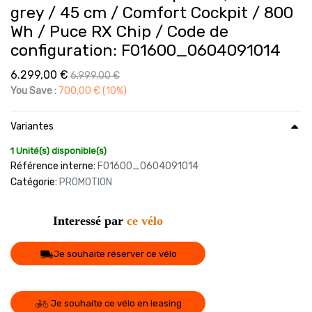
grey / 45 cm / Comfort Cockpit / 800
Wh / Puce RX Chip / Code de
configuration: F01600_0604091014
6.299,00
€
6.999,00
€
You Save :
700,00
€
(10%)
Variantes
1 Unité(s) disponible(s)
Référence interne:
F01600_0604091014
Catégorie:
PROMOTION
Interessé par
ce vélo
Je souhaite réserver ce vélo
Je souhaite ce vélo en leasing