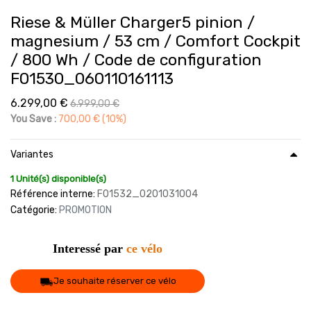
Riese & Müller Charger5 pinion /
magnesium / 53 cm / Comfort Cockpit
/ 800 Wh / Code de configuration
F01530_060110161113
6.299,00
€
6.999,00
€
You Save :
700,00
€
(10%)
Variantes
1 Unité(s) disponible(s)
Référence interne:
F01532_0201031004
Catégorie:
PROMOTION
Interessé par
ce vélo
Je souhaite réserver ce vélo