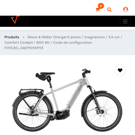
0
Produits
Riese & Müller Charger5 pinion / magnesium / 53 cm /
Comfort Cockpit / 800 Wh / Code de configuration
F01530_060110161113