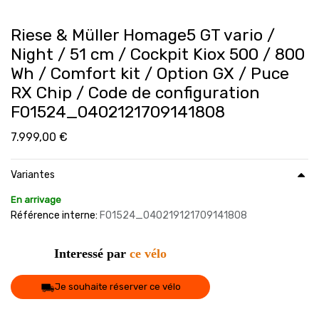
Riese & Müller Homage5 GT vario /
Night / 51 cm / Cockpit Kiox 500 / 800
Wh / Comfort kit / Option GX / Puce
RX Chip / Code de configuration
F01524_0402121709141808
7.999,00
€
Variantes
En arrivage
Référence interne:
F01524_040219121709141808
Interessé par
ce vélo
Je souhaite réserver ce vélo