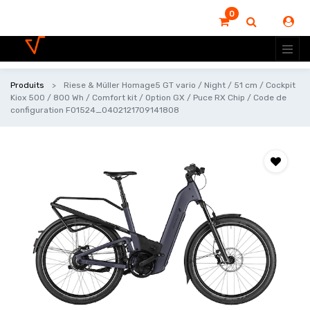
0
Produits
Riese & Müller Homage5 GT vario / Night / 51 cm / Cockpit
Kiox 500 / 800 Wh / Comfort kit / Option GX / Puce RX Chip / Code de
configuration F01524_0402121709141808