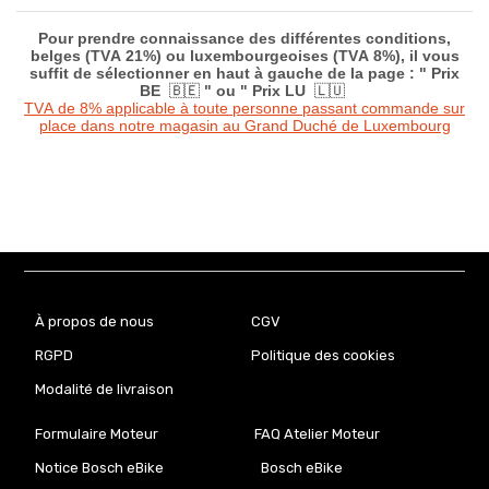
Pour prendre connaissance des différentes conditions,
belges (TVA 21%) ou luxembourgeoises (TVA 8%), il vous
suffit de sélectionner en haut à gauche de la page : " Prix
BE
🇧🇪
" ou " Prix LU
🇱🇺
TVA de 8% applicable à toute personne passant commande sur
place dans notre magasin au Grand Duché de Luxembourg
À propos de nous
CGV
RGPD
Politique des cookies
Modalité de livraison
Formulaire Moteur
FAQ Atelier Moteur
Notice Bosch eBike
Bosch eBike