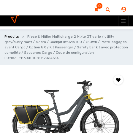
0
Produits
Riese & Müller Multicharger2 Mixte GT vario / utility
grey/curry matt / 47 cm / Cockpit Intuvia 100 / 750Wh / Porte-bagages
avant Cargo / Option GX / Kit Passenger / Safety bar kit avec protection
complète / Sacoches Cargo / Code de configuration
F01186_11160401081712064514