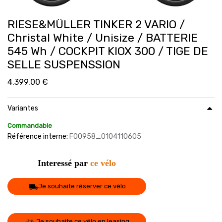
RIESE&MÜLLER TINKER 2 VARIO /
Christal White / Unisize / BATTERIE
545 Wh / COCKPIT KIOX 300 / TIGE DE
SELLE SUSPENSSION
4.399,00
€
Variantes
Commandable
Référence interne:
F00958_0104110605
Interessé par
ce vélo
Je souhaite réserver ce vélo
Je souhaite ce vélo en leasing