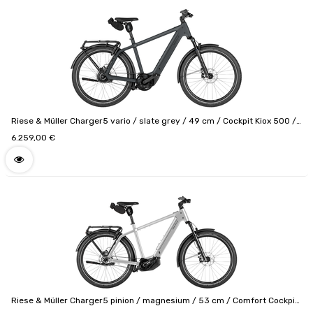
Riese & Müller Charger5 vario / slate grey / 49 cm / Cockpit Kiox 500 /
800 Wh / Code de configuration F01536_0503081309
6.259,00
€
Riese & Müller Charger5 pinion / magnesium / 53 cm / Comfort Cockpit