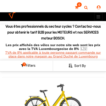
0
Montrer
les
options
Vous êtes professionnels du secteur cycles ? Contactez-nous
Clear
All
pour obtenir le tarif B2B pour les MOTEURS et nos SERVICES
Filters
moteur BOSCH.
Les prix affichés des vélos sur notre site web sont les prix
avec la TVA Luxembourgeoise de 8%
🇱🇺
TVA de 8% applicable à toute personne passant commande sur
place dans notre magasin au Grand Duché de Luxembourg
1
Filters
Sort By