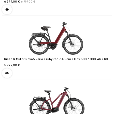
/ 800 Wh / Code de configuration F01530_060110161113
6.299,00
€
6.999,00
€
Riese & Müller Nevo5 vario / ruby red / 45 cm / Kiox 500 / 800 Wh / RX
Chip / Code de configuration: F01604_0602091116
5.799,00
€