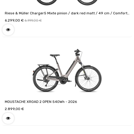
Riese & Müller Charger5 Mixte pinion / dark red matt / 49 cm / Comfort
Cockpit / 800 Wh / Code de configuration F01550_0502081409
6.299,00
€
6.999,00
€
MOUSTACHE XROAD 2 OPEN 540Wh - 2026
2.899,00
€