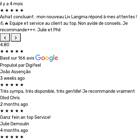
il y a 4 mois
★
★
★
★
★
Achat concluant : mon nouveau Liv Langma répond à mes attentes !
💪🔥 Equipe et service au client au top. Non avide de conseils. Je
recommande+++. Julie et Phil
4.80
★
★
★
★
★
Basé sur
166 avis
Propulsé par
Digifeel
João Assenção
3 weeks ago
★
★
★
★
★
Très sympa, très disponible, très gentille! Je recommande vraiment
Glod Chris
2 months ago
★
★
★
★
★
Ganz fein an top Service!
Julie Demoulin
4 months ago
★
★
★
★
★