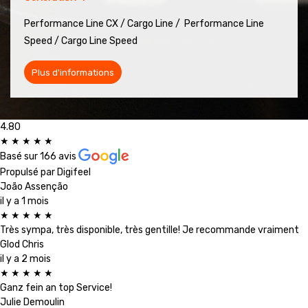
Performance Line CX / Cargo Line /
Performance Line
Speed / Cargo Line Speed
Plus d'informations
4.80
★
★
★
★
★
Basé sur
166 avis
Propulsé par
Digifeel
João Assenção
il y a 1 mois
★
★
★
★
★
Très sympa, très disponible, très gentille! Je recommande vraiment
Glod Chris
il y a 2 mois
★
★
★
★
★
Ganz fein an top Service!
Julie Demoulin