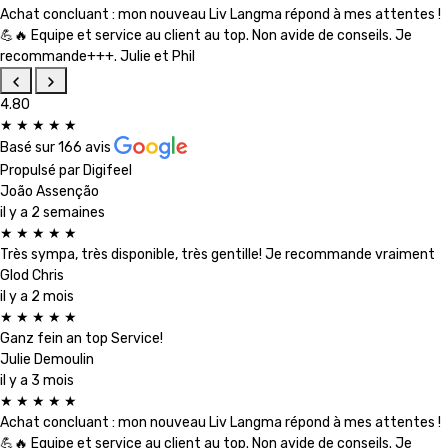
Achat concluant : mon nouveau Liv Langma répond à mes attentes !
💪🔥 Equipe et service au client au top. Non avide de conseils. Je
recommande+++. Julie et Phil
4.80
★
★
★
★
★
Basé sur
166 avis
Propulsé par
Digifeel
João Assenção
il y a 2 semaines
★
★
★
★
★
Très sympa, très disponible, très gentille! Je recommande vraiment
Glod Chris
il y a 2 mois
★
★
★
★
★
Ganz fein an top Service!
Julie Demoulin
il y a 3 mois
★
★
★
★
★
Achat concluant : mon nouveau Liv Langma répond à mes attentes !
💪🔥 Equipe et service au client au top. Non avide de conseils. Je