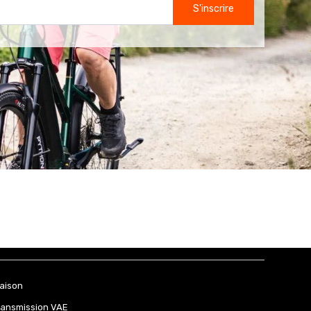
S'inscrire
raison
ransmission VAE