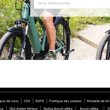
opos de nous
CGV
RGPD
Politique des cookies
Modalité de liv
eur
FAQ Atelier Moteur
Notice Bosch eBike
Bosch eBike
T