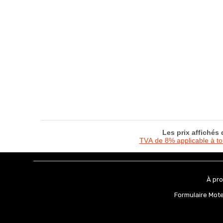
Les prix affichés
TVA de 8% applicable à t
À pr
Formulaire Mot