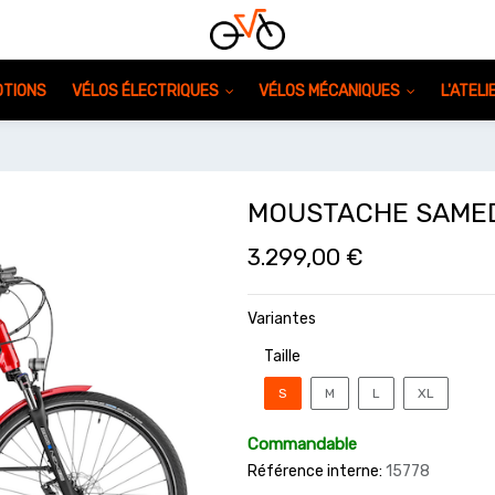
TIONS
VÉLOS ÉLECTRIQUES
VÉLOS MÉCANIQUES
L'ATEL
MOUSTACHE SAMED
3.299,00
€
Variantes
Taille
S
M
L
XL
Commandable
Référence interne:
15778