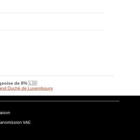
rgeoise de 8%
🇱🇺
Grand Duché de Luxembourg
raison
ransmission VAE