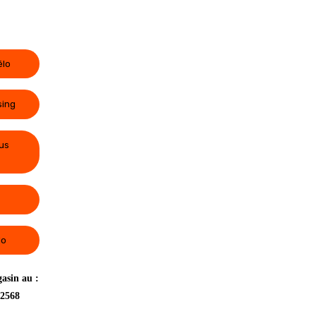
élo
sing
us
lo
asin au :
 2568