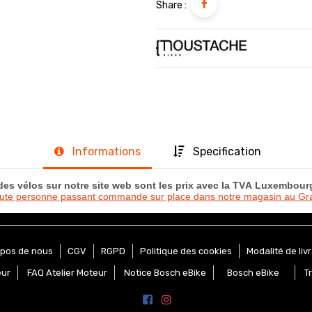
Share :
Informations
Specification
 des vélos sur notre site web sont les prix avec la TVA Luxembou
oute personne passant commande sur place dans notre magasin au 
opos de nous
CGV
RGPD
Politique des cookies
Modalité de liv
eur
FAQ Atelier Moteur
Notice Bosch eBike
Bosch eBike
T