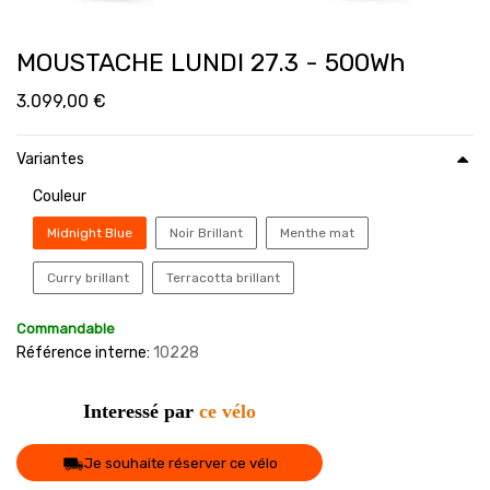
MOUSTACHE LUNDI 27.3 - 500Wh
3.099,00
€
Variantes
Couleur
Midnight Blue
Noir Brillant
Menthe mat
Curry brillant
Terracotta brillant
Commandable
Référence interne:
10228
Interessé par
ce vélo
Je souhaite réserver ce vélo