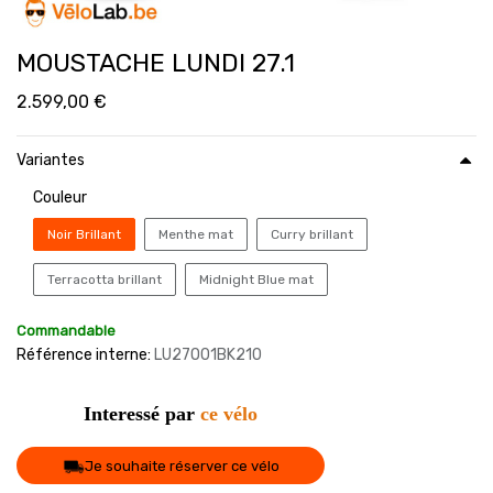
MOUSTACHE LUNDI 27.1
2.599,00
€
Variantes
Couleur
Noir Brillant
Menthe mat
Curry brillant
Terracotta brillant
Midnight Blue mat
Commandable
Référence interne:
LU27O01BK210
Interessé par
ce vélo
Je souhaite réserver ce vélo