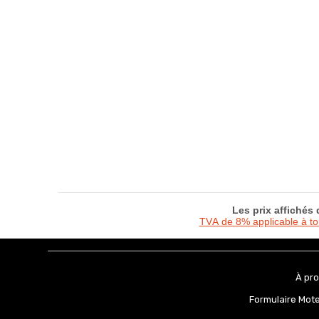
Les prix affichés
TVA de 8% applicable à t
À pr
Formulaire Mot