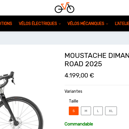
TIONS
VÉLOS ÉLECTRIQUES
VÉLOS MÉCANIQUES
L'ATEL
MOUSTACHE DIMAN
ROAD 2025
4.199,00
€
Variantes
Taille
S
M
L
XL
Commandable