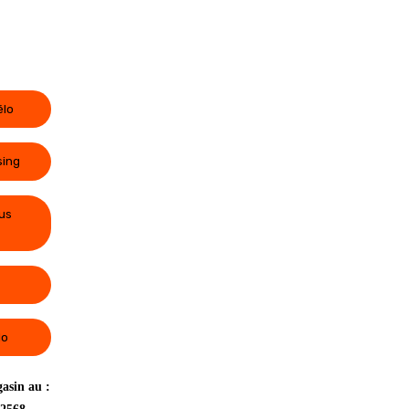
élo
sing
us
lo
asin au :