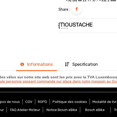
+32 (0) 80 21 77 57 / +352 2 060
Share :
Informations
Specification
 des vélos sur notre site web sont les prix avec la TVA Luxembou
oute personne passant commande sur place dans notre magasin au 
opos de nous
CGV
RGPD
Politique des cookies
Modalité de liv
eur
FAQ Atelier Moteur
Notice Bosch eBike
Bosch eBike
T