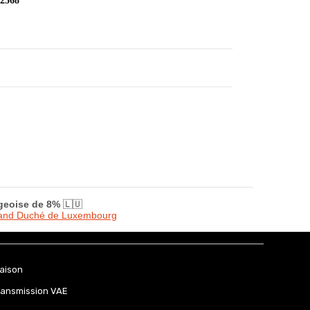
 2568
rgeoise de 8%
🇱🇺
Grand Duché de Luxembourg
raison
ransmission VAE