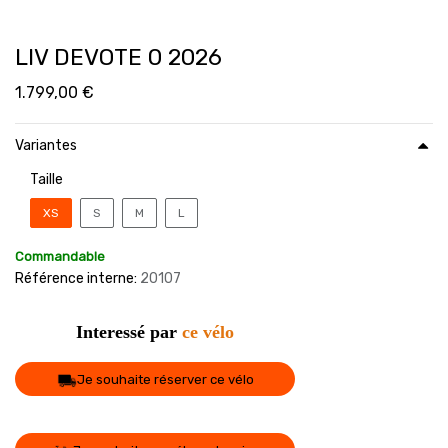
LIV DEVOTE 0 2026
1.799,00
€
Variantes
Taille
XS
S
M
L
Commandable
Référence interne:
20107
Interessé par
ce vélo
Je souhaite réserver ce vélo