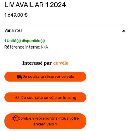
LIV AVAIL AR 1 2024
1.649,00
€
Variantes
1 Unité(s) disponible(s)
Référence interne:
N/A
Interessé par
ce vélo
Je souhaite réserver ce vélo
Je souhaite ce vélo en leasing
Combien reprendrons-nous votre
ancien vélo ?