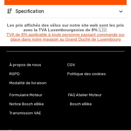
Specification
Les prix affichés des vélos sur notre site web sont les prix
avec la TVA Luxembourgeoise de 8%
🇱🇺
TVA de 8% applicable à toute personne passant commande sur
place dans notre magasin au Grand Duché de Luxembourg
À propos de nous
CGV
RGPD
Politique des cookies
Modalité de livraison
Formulaire Moteur
FAQ Atelier Moteur
Notice Bosch eBike
Bosch eBike
Transmission VAE