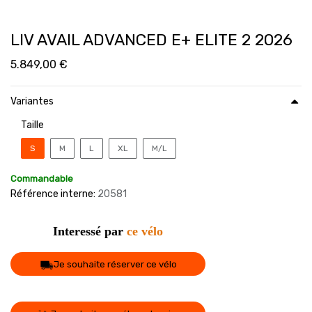
LIV AVAIL ADVANCED E+ ELITE 2 2026
5.849,00
€
Variantes
Taille
S
M
L
XL
M/L
Commandable
Référence interne:
20581
Interessé par
ce vélo
Je souhaite réserver ce vélo