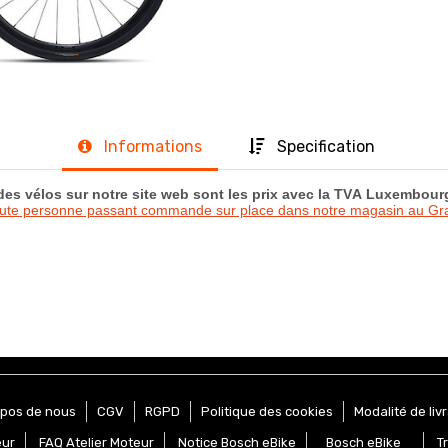
Informations
Specification
 des vélos sur notre site web sont les prix avec la TVA Luxembou
oute personne passant commande sur place dans notre magasin au 
opos de nous
CGV
RGPD
Politique des cookies
Modalité de liv
eur
FAQ Atelier Moteur
Notice Bosch eBike
Bosch eBike
T