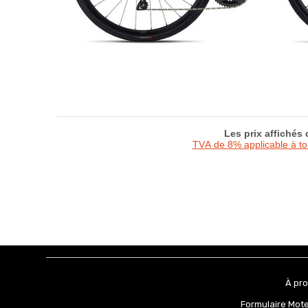
Les prix affichés
TVA de 8% applicable à t
À pr
Formulaire Mot