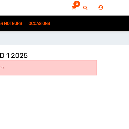
0
IER MOTEURS
OCCASIONS
D 1 2025
le.