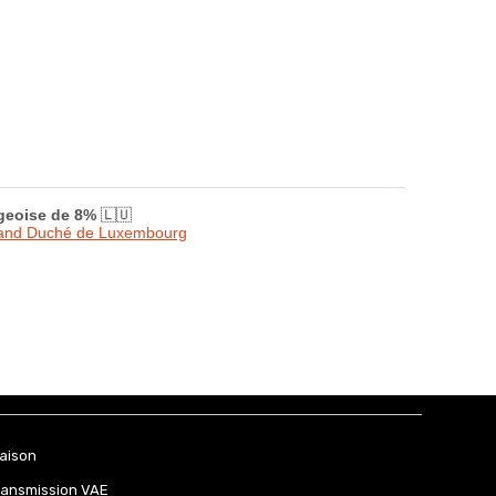
rgeoise de 8%
🇱🇺
Grand Duché de Luxembourg
raison
ransmission VAE