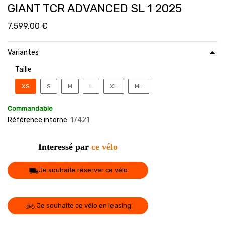
GIANT TCR ADVANCED SL 1 2025
7.599,00
€
Variantes
Taille
XS
S
M
L
XL
ML
Commandable
Référence interne:
17421
Interessé par
ce vélo
Je souhaite réserver ce vélo
Je souhaite ce vélo en leasing