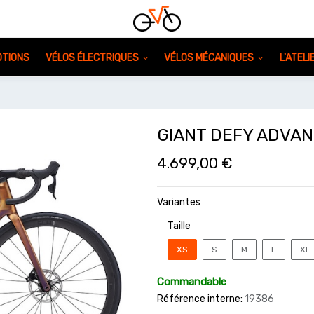
TIONS
VÉLOS ÉLECTRIQUES
VÉLOS MÉCANIQUES
L'ATEL
GIANT DEFY ADVAN
4.699,00
€
Variantes
Taille
XS
S
M
L
XL
Commandable
Référence interne:
19386