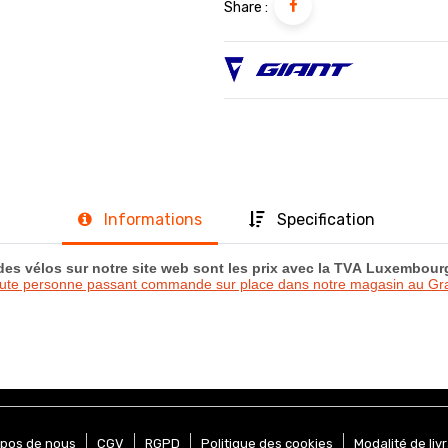
Share :
Informations
Specification
 des vélos sur notre site web sont les prix avec la TVA Luxembou
oute personne passant commande sur place dans notre magasin au 
opos de nous
CGV
RGPD
Politique des cookies
Modalité de liv