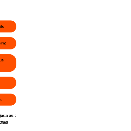
élo
sing
us
lo
asin au :
 2568