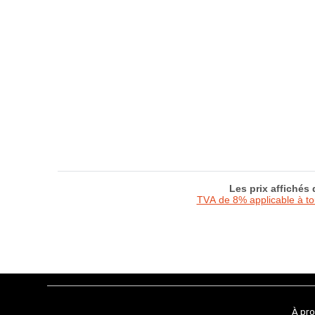
Les prix affichés
TVA de 8% applicable à t
À pr