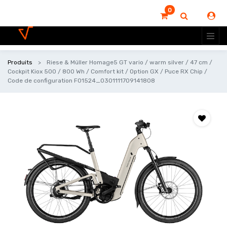
0
Produits
Riese & Müller Homage5 GT vario / warm silver / 47 cm /
Cockpit Kiox 500 / 800 Wh / Comfort kit / Option GX / Puce RX Chip /
Code de configuration F01524_0301111709141808