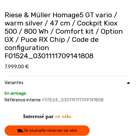
Riese & Müller Homage5 GT vario /
warm silver / 47 cm / Cockpit Kiox
500 / 800 Wh / Comfort kit / Option
GX / Puce RX Chip / Code de
configuration
F01524_0301111709141808
7.999,00
€
Variantes
En arrivage
Référence interne:
F01524_030119111709141808
Interessé par
ce vélo
Je souhaite réserver ce vélo