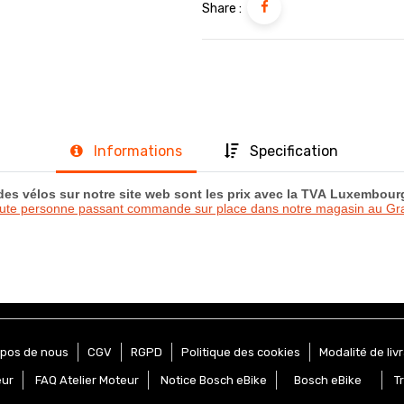
Share :
Informations
Specification
 des vélos sur notre site web sont les prix avec la TVA Luxembou
oute personne passant commande sur place dans notre magasin au 
opos de nous
CGV
RGPD
Politique des cookies
Modalité de liv
eur
FAQ Atelier Moteur
Notice Bosch eBike
Bosch eBike
T