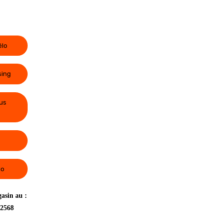
élo
sing
us
lo
asin au :
 2568