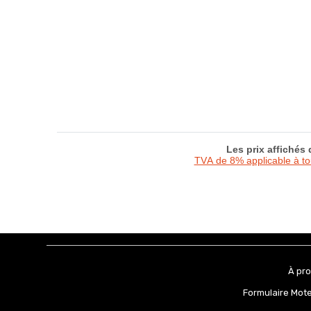
Les prix affichés
TVA de 8% applicable à t
À pr
Formulaire Mot