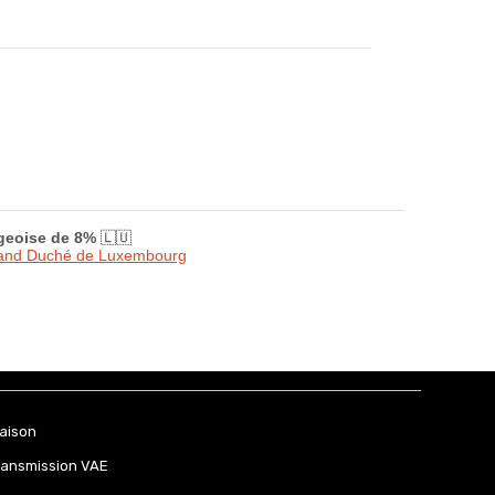
rgeoise de 8%
🇱🇺
Grand Duché de Luxembourg
raison
ransmission VAE