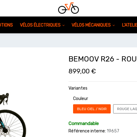
TIONS
VÉLOS ÉLECTRIQUES
VÉLOS MÉCANIQUES
L'ATEL
BEMOOV R26 - ROU
899,00
€
Variantes
Couleur
BLEU CIEL / NOIR
ROUGE LAQ
Commandable
Référence interne:
19657