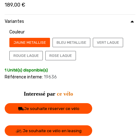
189,00
€
Variantes
Couleur
JAUNE METALLISE
BLEU METALLISE
VERT LAQUE
ROUGE LAQUE
ROSE LAQUE
1 Unité(s) disponible(s)
Référence interne:
19636
Interessé par
ce vélo
Je souhaite réserver ce vélo
Je souhaite ce vélo en leasing