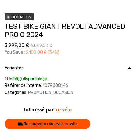
OCCASION
TEST BIKE GIANT REVOLT ADVANCED
PRO 0 2024
3.999,00
€
6.099,00
€
You Save :
2.100,00
€
(34%)
Variantes
1 Unité(s) disponible(s)
Référence interne:
1079008146
Categories:
PROMOTION
,
OCCASION
Interessé par
ce vélo
Je souhaite réserver ce vélo